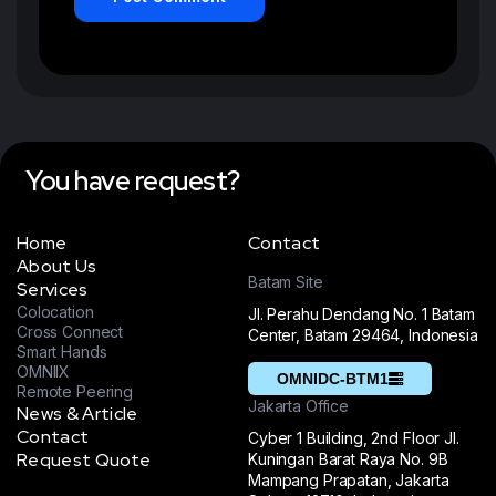
You have request?
Home
Contact
About Us
Batam Site
Services
Colocation
Jl. Perahu Dendang No. 1 Batam
Cross Connect
Center, Batam 29464, Indonesia
Smart Hands
OMNIIX
OMNIDC-BTM1
Remote Peering
Jakarta Office
News & Article
Contact
Cyber 1 Building, 2nd Floor Jl.
Request Quote
Kuningan Barat Raya No. 9B
Mampang Prapatan, Jakarta